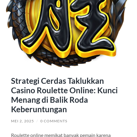
Strategi Cerdas Taklukkan
Casino Roulette Online: Kunci
Menang di Balik Roda
Keberuntungan
MEI 2, 2025
/
0 COMMENTS
Roulette online memikat banyak pemain karena