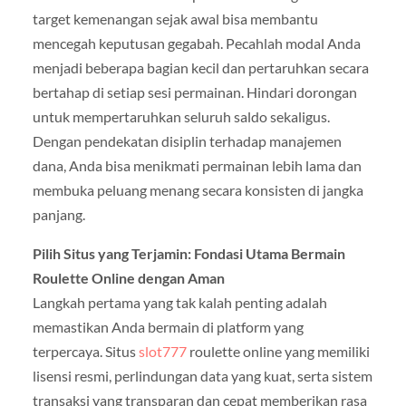
target kemenangan sejak awal bisa membantu
mencegah keputusan gegabah. Pecahlah modal Anda
menjadi beberapa bagian kecil dan pertaruhkan secara
bertahap di setiap sesi permainan. Hindari dorongan
untuk mempertaruhkan seluruh saldo sekaligus.
Dengan pendekatan disiplin terhadap manajemen
dana, Anda bisa menikmati permainan lebih lama dan
membuka peluang menang secara konsisten di jangka
panjang.
Pilih Situs yang Terjamin: Fondasi Utama Bermain
Roulette Online dengan Aman
Langkah pertama yang tak kalah penting adalah
memastikan Anda bermain di platform yang
terpercaya. Situs
slot777
roulette online yang memiliki
lisensi resmi, perlindungan data yang kuat, serta sistem
transaksi yang transparan dan cepat memberikan rasa