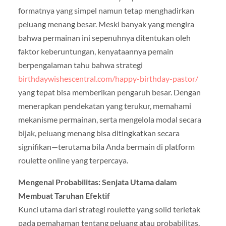
formatnya yang simpel namun tetap menghadirkan
peluang menang besar. Meski banyak yang mengira
bahwa permainan ini sepenuhnya ditentukan oleh
faktor keberuntungan, kenyataannya pemain
berpengalaman tahu bahwa strategi
birthdaywishescentral.com/happy-birthday-pastor/
yang tepat bisa memberikan pengaruh besar. Dengan
menerapkan pendekatan yang terukur, memahami
mekanisme permainan, serta mengelola modal secara
bijak, peluang menang bisa ditingkatkan secara
signifikan—terutama bila Anda bermain di platform
roulette online yang terpercaya.
Mengenal Probabilitas: Senjata Utama dalam
Membuat Taruhan Efektif
Kunci utama dari strategi roulette yang solid terletak
pada pemahaman tentang peluang atau probabilitas.