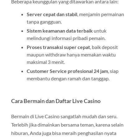
Beberapa keunggulan yang ditawarkan antara lain:
Server cepat dan stabil
, menjamin permainan
tanpa gangguan.
Sistem keamanan data terbaik
untuk
melindungi informasi pribadi pemain.
Proses transaksi super cepat
, baik deposit
maupun withdraw hanya memakan waktu
maksimal 3 menit.
Customer Service profesional 24 jam
, siap
membantu dengan ramah dan tanggap.
Cara Bermain dan Daftar Live Casino
Bermain di Live Casino sangatlah mudah dan seru.
Terlebih jika dimainkan bersama teman, karena selain
hiburan, Anda juga bisa meraih penghasilan nyata