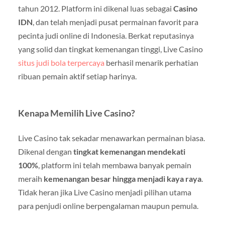
tahun 2012. Platform ini dikenal luas sebagai
Casino
IDN
, dan telah menjadi pusat permainan favorit para
pecinta judi online di Indonesia. Berkat reputasinya
yang solid dan tingkat kemenangan tinggi, Live Casino
situs judi bola terpercaya
berhasil menarik perhatian
ribuan pemain aktif setiap harinya.
Kenapa Memilih Live Casino?
Live Casino tak sekadar menawarkan permainan biasa.
Dikenal dengan
tingkat kemenangan mendekati
100%
, platform ini telah membawa banyak pemain
meraih
kemenangan besar hingga menjadi kaya raya
.
Tidak heran jika Live Casino menjadi pilihan utama
para penjudi online berpengalaman maupun pemula.