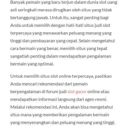
Banyak pemain yang baru terjun dalam dunia slot uang
asli seringkali merasa dirugikan oleh situs yang tidak
bertanggung jawab. Untuk itu, sangat penting bagi
Anda untuk memilih dengan hati-hati situs judi slot
terpercaya yang menawarkan peluang menang yang
tinggi dan pembayaran yang cepat. Selain mengetahui
cara bermain yang benar, memilih situs yang tepat
sangatlah penting dalam mendapatkan pengalaman
bermain yang optimal.
Untuk memilih situs slot online terpercaya, pastikan
Anda mencari rekomendasi dari pemain
berpengalaman di forum judi
slot gacor
online atau
mendapatkan informasi langsung dari agen resmi.
Melalui rekomendasi ini, Anda akan bisa mengetahui
situs mana yang memberikan pengalaman bermain
yang menyenangkan dan peluang menang yang tinggi.