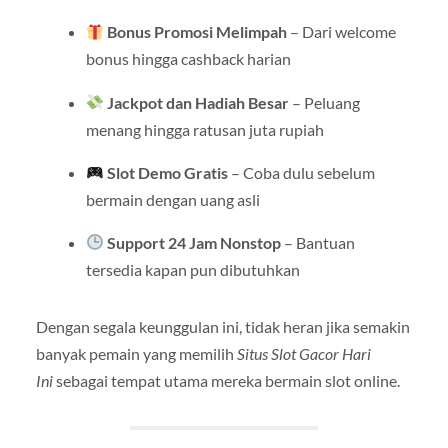
Bonus Promosi Melimpah
– Dari welcome
bonus hingga cashback harian
Jackpot dan Hadiah Besar
– Peluang
menang hingga ratusan juta rupiah
Slot Demo Gratis
– Coba dulu sebelum
bermain dengan uang asli
Support 24 Jam Nonstop
– Bantuan
tersedia kapan pun dibutuhkan
Dengan segala keunggulan ini, tidak heran jika semakin
banyak pemain yang memilih
Situs Slot Gacor Hari
Ini
sebagai tempat utama mereka bermain slot online.