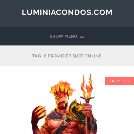
LUMINIACONDOS.COM
SHOW MENU
TAG:
8 PROVIDER SLOT ONLINE
STICKY POST