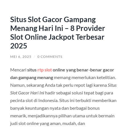
Situs Slot Gacor Gampang
Menang Hari Ini – 8 Provider
Slot Online Jackpot Terbesar
2025
MEI 6, 2025
/
0 COMMENTS
Mencari
situs
rtp slot
online yang benar-benar gacor
dan gampang menang
memang memerlukan ketelitian.
Namun, sekarang Anda tak perlu repot lagi karena
Situs
Slot Gacor Hari Ini
hadir sebagai solusi tepat bagi para
pecinta slot di Indonesia. Situs ini terbukti memberikan
banyak keuntungan nyata dan berbagai bonus
menarik, menjadikannya pilihan utama untuk bermain
judi slot online yang aman, mudah, dan