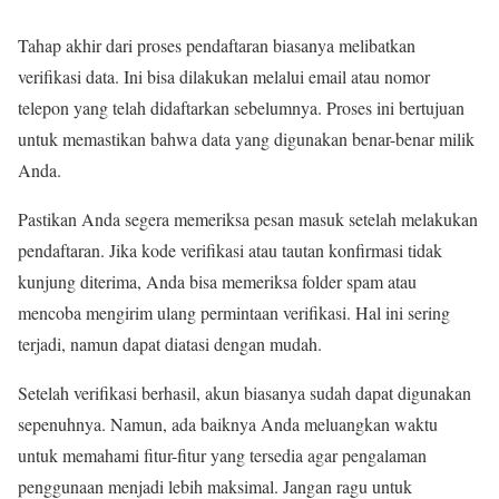
Tahap akhir dari proses pendaftaran biasanya melibatkan
verifikasi data. Ini bisa dilakukan melalui email atau nomor
telepon yang telah didaftarkan sebelumnya. Proses ini bertujuan
untuk memastikan bahwa data yang digunakan benar-benar milik
Anda.
Pastikan Anda segera memeriksa pesan masuk setelah melakukan
pendaftaran. Jika kode verifikasi atau tautan konfirmasi tidak
kunjung diterima, Anda bisa memeriksa folder spam atau
mencoba mengirim ulang permintaan verifikasi. Hal ini sering
terjadi, namun dapat diatasi dengan mudah.
Setelah verifikasi berhasil, akun biasanya sudah dapat digunakan
sepenuhnya. Namun, ada baiknya Anda meluangkan waktu
untuk memahami fitur-fitur yang tersedia agar pengalaman
penggunaan menjadi lebih maksimal. Jangan ragu untuk