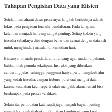
Tahapan Pengisian Data yang Efisien
Setelah memahami dasar prosesnya, langkah berikutnya adalah
fokus pada pengisian formulir pendaftaran. Pada tahap ini,
ketelitian menjadi hal yang sangat penting. Setiap kolom yang
tersedia sebaiknya diisi dengan benar dan sesuai dengan data asli
untuk menghindari masalah di kemudian hari.
Biasanya, formulir pendaftaran dirancang agar mudah dipahami,
bahkan oleh pemula sekalipun. Instruksi yang diberikan
cenderung jelas, sehingga pengguna hanya perlu mengikuti alur
yang sudah tersedia. Jangan terburu-buru saat mengisi data,
karena kesalahan kecil seperti salah mengetik alamat email bisa
berdampak pada proses verifikasi.
Selain itu, pembuatan kata sandi juga menjadi bagian penting
yang tidak boleh diabaikan. Gunakan kombinasi yang kuat