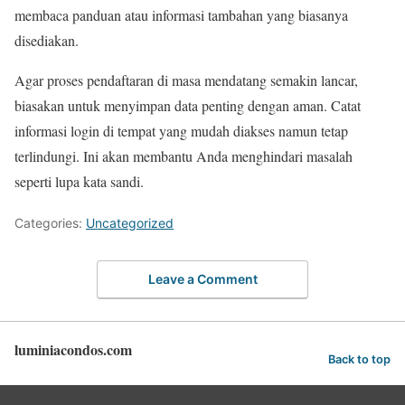
membaca panduan atau informasi tambahan yang biasanya
disediakan.
Agar proses pendaftaran di masa mendatang semakin lancar,
biasakan untuk menyimpan data penting dengan aman. Catat
informasi login di tempat yang mudah diakses namun tetap
terlindungi. Ini akan membantu Anda menghindari masalah
seperti lupa kata sandi.
Categories:
Uncategorized
Leave a Comment
luminiacondos.com
Back to top